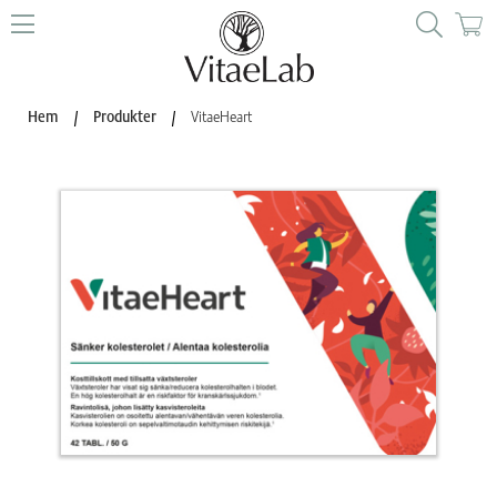
Hem
/
Produkter
/
VitaeHeart