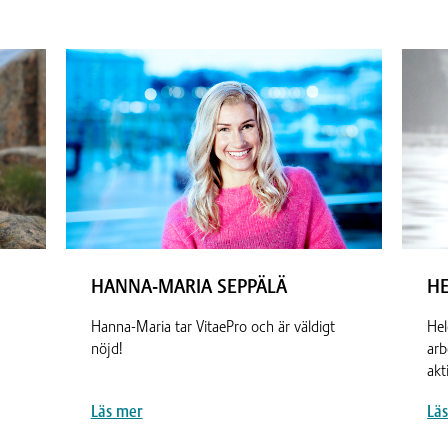
HANNA-MARIA SEPPÄLÄ
H
Hanna-Maria tar VitaePro och är väldigt
Hel
nöjd!
arb
akt
Läs mer
Lä