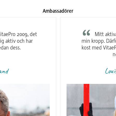
Ambassadörer
itaePro 2009, det
Mitt aktiva
ig aktiv och har
min kropp. Därf
edan dess.
kost med VitaePr
n
and
Loui