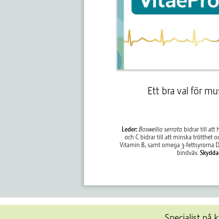
Ett bra val för mu
Leder:
Boswellia serrata
bidrar till at
och C bidrar till att minska trötthet
Vitamin B
samt omega 3-fettsyrorna DH
1
bindväv.
Skyddar
Specialist på k