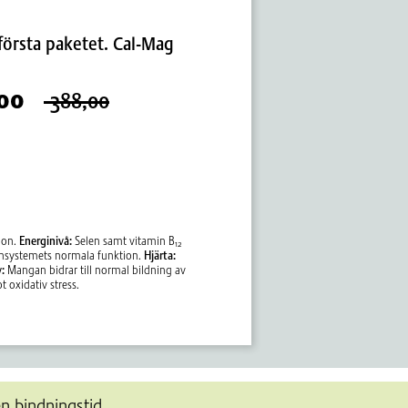
första paketet. Cal-Mag
,00
388,00
ion.
Energinivå:
Selen samt vitamin B
12
munsystemets normala funktion.
Hjärta:
:
Mangan bidrar till normal bildning av
 oxidativ stress.
n bindningstid