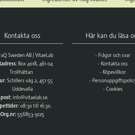
Kontakta oss
Här kan du läsa 
raQ Sweden AB / VitaeLab
Frågor och svar
tadress
: Box 4018, 461 04
Kontakta oss
Trollhättan
Köpevillkor
ur
: Schillers väg 2, 451 55
Personuppgiftspolic
Uddevalla
Cookies
-post
:
info@vitaelab.se
.
pettider
: 08:30 till 16:30.
Org.nr:
556853-9125