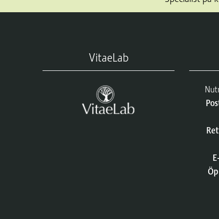
VitaeLab
Nut
Pos
Ret
E
Öp