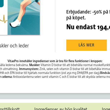
Erbjudande: -50% på 
på köpet.
Nu endast
194
skler och leder
LÄS MER
VitaePro innehåller ingredienser som är bra för flera funktioner i kroppen:
t hålla lederna bekväma.
Muskler:
Vitamin D bidrar till att bibehålla normal muskelfunkt
 och utmattning.
Immunsystem:
Zink, selen och vitamin D bidrar till att bibehålla im
A och EPA bidrar till hjärtats normala funktion (vid 250 mg DHA/EPA per dag).
Bindväv
 cellerna:
Antioxidanterna selen samt vitamin C och E bidrar till att skydda cellerna mot
osttillskott
Ingredienser av hög kvalitet
Inge