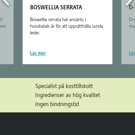
BOSWELLIA SERRATA
D-
tt
Boswellia serrata har använts i
D-v
som
hundratals år för att upprätthålla sunda
mus
leder.
Läs mer
Lä
Specialist på kosttillskott
Ingredienser av hög kvalitet
Ingen bindningstid